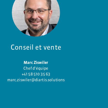
Conseil et vente
Marc Ziswiler
Chef d’équipe
+41 58 510 35 63
marc.ziswiler@diartis.solutions