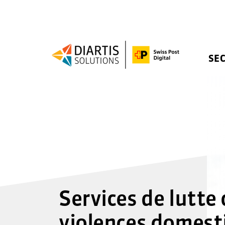
SE
Services de lutte 
violences domest