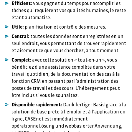
CASEnet est un système ouvert offrant toutes les
Efficient:
vous gagnez du temps pour accomplir les
l’administration des postes de travail et des cours et le
possibilités d’interface : synchrones ou asynchrones, en
tâches qui requièrent vos qualités humaines, le reste
contrôle et la planification de vos activités, la solution de
ligne ou à base de fichiers, unidirectionnelles ou
étant automatisé.
base vous accompagne tout au long de votre quotidien.
bidirectionnelles, nous connaissons tous les types
Utile:
planification et contrôle des mesures.
d’interfaces. Il n’y a aucun doute, nous trouverons la
Et vous restez flexible même si vos processus changent :
Central:
toutes les données sont enregistrées en un
solution appropriée pour vous.
la solution « tout-en-un » s’appuyant sur notre logiciel
seul endroit, vous permettant de trouver rapidement
de base CASEnet, éprouvé et hautement flexible, nous
et aisément ce que vous cherchez, à tout moment.
pouvons la personnaliser selon vos besoins spécifiques à
Complet:
avec cette solution « tout-en-un », vous
tout moment.
bénéficiez d’une assistance complète dans votre
travail quotidien, de la documentation des cas à la
fonction CRM en passant par l’administration des
postes de travail et des cours. L’hébergement peut
être inclus si vous le souhaitez.
Disponible rapidement:
Dank fertiger Basislgrâce à la
solution de base prête à l’emploi et à l’application en
ligne, CASEnet est immédiatement
opérationnel.ösung und webbasierter Anwendung,