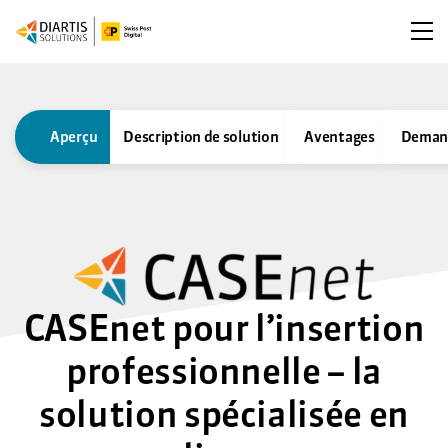
Ouv
Aperçu
Description de solution
Aventages
Demand
CASEnet pour l’insertion
professionnelle – la
solution spécialisée en